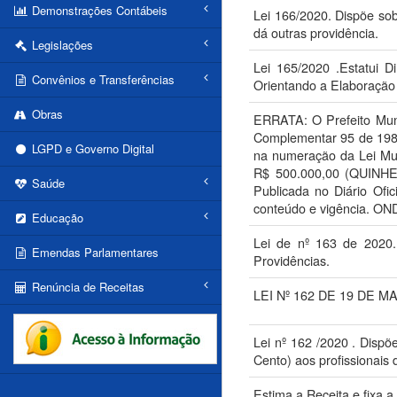
Demonstrações Contábeis
Lei 166/2020. Dispõe so
dá outras providência.
Legislações
Lei 165/2020 .Estatui D
Convênios e Transferências
Orientando a Elaboração 
Obras
ERRATA: O Prefeito Munic
Complementar 95 de 1988
LGPD e Governo Digital
na numeração da Lei 
R$ 500.000,00 (QUI
Saúde
Publicada no Diário Ofi
conteúdo e vigência. O
Educação
Lei de nº 163 de 2020
Emendas Parlamentares
Providências.
Renúncia de Receitas
LEI Nº 162 DE 19 DE 
Lei nº 162 /2020 . Dispõ
Cento) aos profissionais
Estima a Receita e fixa a