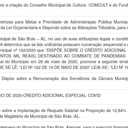
bre a criação do Conselho Municipal de Cultura- COMCULT e do Fundo
iretrizes para Metas e Prioridade de Administração Pública Municip
da Lei Orçamentaria e Dispondo sobre as Alterações Tributária, para o
ipal de São Brás – AL, no uso de suas atribuições legais e constit
 determina que as leis ordinárias possuam numeração sequencial e q
Municipal nº 162/2020 que “DISPÕE SOBRE O CRÉDITO ADICION
NHENTOS MIL REAIS) DESTINADO AO COMBATE DE PANDEMIAS
cial do Município em 26 de maio de 2020, promove a seguinte err
NDE SE LÊ: “LEI Nº 162 DE 19 DE MAIO DE 2020” LEIA-SE: “LEI Nº 
. Dispõe sobre a Remuneração dos Servidores da Câmara Munici
MAIO DE 2020-CREDITO ADICIONAL ESPECIAL- COVID
e sobre a Implantação de Reajuste Salarial na Proporção de 12,84% 
 de Magistério do Município de São Brás -AL.
 despesa do Município de São Brás, Alagoas, para o exercício financei