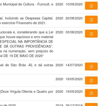
 Municipal de Cultura - Fumcult, e
2020
10/09/2020
al, Incluindo as Despesas Capital,
2020
20/08/2020
 exercício Financeiro de 2021.
ucionais e, considerando que a Lei
2020
03/08/2020
ue houve equívoco e erro material
AL ESPECIAL NA IMPORTÂNCIA DE
 E DÁ OUTRAS PROVIDÊNCIAS”.
ata na numeração, sem prejuízo do
164 DE 19 DE MAIO DE 2020”
pal de São Brás -AL e dá outras
2020
14/07/2020
2020
19/05/2020
(Doze Virgula Oitenta e Quatro por
2020
19/05/2020
ro de 2020.
2019
26/12/2019