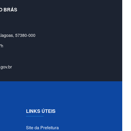
O BRÁS
Alagoas, 57380-000
7h
.gov.br
LINKS ÚTEIS
Site da Prefeitura