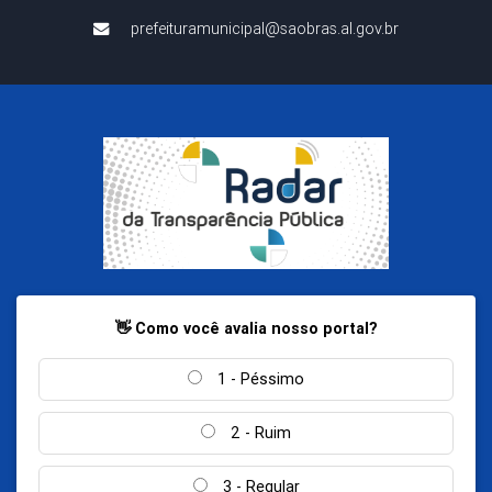
prefeituramunicipal@saobras.al.gov.br
👋 Como você avalia nosso portal?
1 - Péssimo
2 - Ruim
3 - Regular